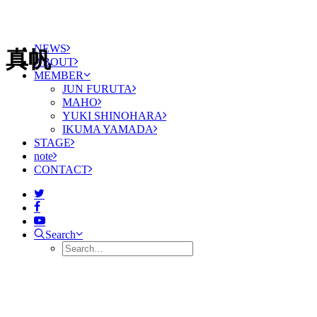
NEWS
真帆
ABOUT
MEMBER
JUN FURUTA
MAHO
YUKI SHINOHARA
IKUMA YAMADA
STAGE
note
CONTACT
Search