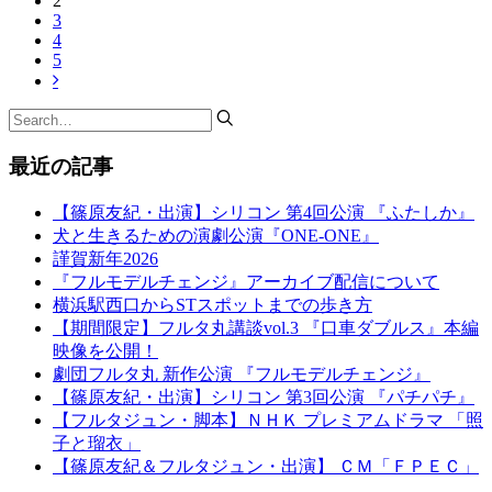
2
3
4
5
最近の記事
【篠原友紀・出演】シリコン 第4回公演 『ふたしか』
犬と生きるための演劇公演『ONE-ONE』
謹賀新年2026
『フルモデルチェンジ』アーカイブ配信について
横浜駅西口からSTスポットまでの歩き方
【期間限定】フルタ丸講談vol.3 『口車ダブルス』本編
映像を公開！
劇団フルタ丸 新作公演 『フルモデルチェンジ』
【篠原友紀・出演】シリコン 第3回公演 『パチパチ』
【フルタジュン・脚本】ＮＨＫ プレミアムドラマ 「照
子と瑠衣」
【篠原友紀＆フルタジュン・出演】 ＣＭ「ＦＰＥＣ」