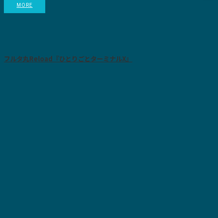
MORE
フルタ丸Reload『ひとりごとターミナルX』