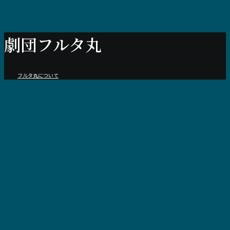
劇
団
フ
ル
タ
丸
フルタ丸について