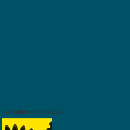
フルタ丸講談 vol.3『口車ダブルス』