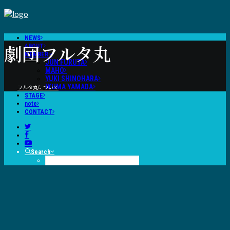
NEWS
劇
団
フ
ル
タ
丸
ABOUT
MEMBER
JUN FURUTA
MAHO
YUKI SHINOHARA
IKUMA YAMADA
フルタ丸について
STAGE
note
CONTACT
Search