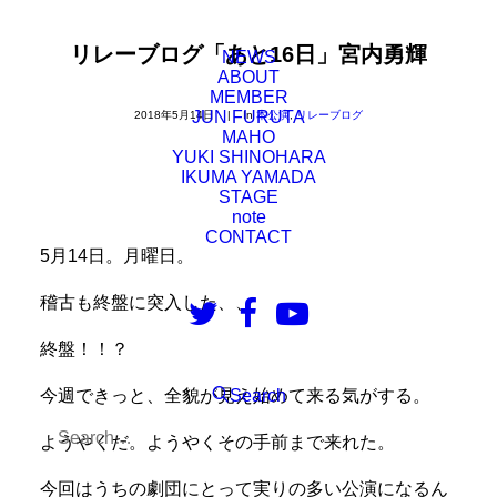
リレーブログ「あと16日」宮内勇輝
NEWS
ABOUT
MEMBER
JUN FURUTA
2018年5月14日
|
In
本公演
,
リレーブログ
MAHO
YUKI SHINOHARA
IKUMA YAMADA
STAGE
note
CONTACT
5月14日。月曜日。
稽古も終盤に突入した、、
終盤！！？
今週できっと、全貌が見え始めて来る気がする。
Search
ようやくだ。ようやくその手前まで来れた。
今回はうちの劇団にとって実りの多い公演になるん