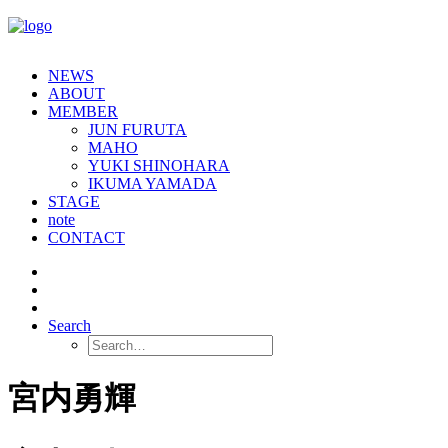
NEWS
ABOUT
MEMBER
JUN FURUTA
MAHO
YUKI SHINOHARA
IKUMA YAMADA
STAGE
note
CONTACT
Search
宮内勇輝