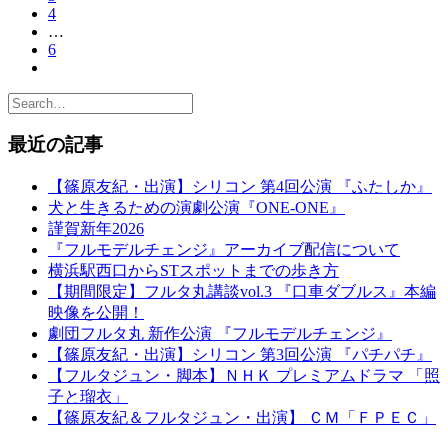
4
…
6
最近の記事
【篠原友紀・出演】シリコン 第4回公演 『ふたしか』
犬と生きるための演劇公演『ONE-ONE』
謹賀新年2026
『フルモデルチェンジ』アーカイブ配信について
横浜駅西口からSTスポットまでの歩き方
【期間限定】フルタ丸講談vol.3 『口車ダブルス』本編
映像を公開！
劇団フルタ丸 新作公演 『フルモデルチェンジ』
【篠原友紀・出演】シリコン 第3回公演 『パチパチ』
【フルタジュン・脚本】ＮＨＫ プレミアムドラマ 「照
子と瑠衣」
【篠原友紀＆フルタジュン・出演】 ＣＭ「ＦＰＥＣ」