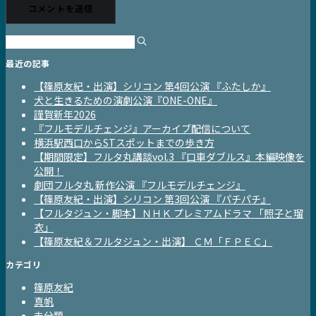
最近の記事
【篠原友紀・出演】シリコン 第4回公演 『ふたしか』
犬と生きるための演劇公演『ONE-ONE』
謹賀新年2026
『フルモデルチェンジ』アーカイブ配信について
横浜駅西口からSTスポットまでの歩き方
【期間限定】フルタ丸講談vol.3 『口車ダブルス』本編映像を
公開！
劇団フルタ丸 新作公演 『フルモデルチェンジ』
【篠原友紀・出演】シリコン 第3回公演 『パチパチ』
【フルタジュン・脚本】ＮＨＫ プレミアムドラマ 「照子と瑠
衣」
【篠原友紀＆フルタジュン・出演】 ＣＭ「ＦＰＥＣ」
カテゴリ
篠原友紀
真帆
未分類