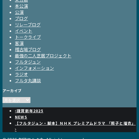
本公演
公演
ブログ
リレーブログ
イベント
トークライブ
客演
稽古場ブログ
最強の二人芝居プロジェクト
フルタジュン
インフォメーション
ラジオ
フルタ丸講談
アーカイブ
ア
ー
謹賀新年2025
カ
NEWS
イ
【フルタジュン・脚本】ＮＨＫ プレミアムドラマ 「照子と瑠衣」
ブ