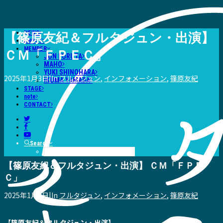
NEWS
【篠原友紀＆フルタジュン・出演】
ABOUT
MEMBER
ＣＭ「ＦＰＥＣ」
JUN FURUTA
MAHO
YUKI SHINOHARA
2025年1月3日
|
In
フルタジュン
,
インフォメーション
,
篠原友紀
IKUMA YAMADA
STAGE
note
CONTACT
Search
【篠原友紀＆フルタジュン・出演】 ＣＭ「ＦＰＥ
Ｃ」
2025年1月3日
|
In
フルタジュン
,
インフォメーション
,
篠原友紀
【
篠原友紀＆フルタジュン・出演】