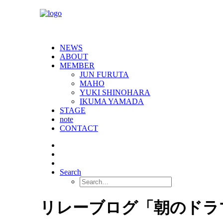
NEWS
ABOUT
MEMBER
JUN FURUTA
MAHO
YUKI SHINOHARA
IKUMA YAMADA
STAGE
note
CONTACT
Search
リレーブログ「朝のドラ