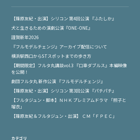
【篠原友紀・出演】シリコン 第4回公演 『ふたしか』
犬と生きるための演劇公演『ONE-ONE』
謹賀新年2026
『フルモデルチェンジ』アーカイブ配信について
横浜駅西口からSTスポットまでの歩き方
【期間限定】フルタ丸講談vol.3 『口車ダブルス』本編映像
を公開！
劇団フルタ丸 新作公演 『フルモデルチェンジ』
【篠原友紀・出演】シリコン 第3回公演 『パチパチ』
【フルタジュン・脚本】ＮＨＫ プレミアムドラマ 「照子と
瑠衣」
【篠原友紀＆フルタジュン・出演】 ＣＭ「ＦＰＥＣ」
カテゴリ