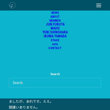
リレーブログ「朝のドラマ」筋肉痛（真帆）
NEWS
ABOUT
MEMBER
JUN FURUTA
2019年6月18日
|
In
本公演
,
リレーブログ
MAHO
YUKI SHINOHARA
IKUMA YAMADA
STAGE
note
CONTACT
どうも、火曜日の真帆です。
お待たせしました。
ワタクシゴトですが、変な所が筋肉痛になりました。
Search
まさかと思ったんですが、たぶん、あのシーンの稽古のせい
です。
と、稽古場で伝えたら、え、あれで？嘘でしょ？と、驚かれ
ましたが、あれです。ええ。
間違いありません。