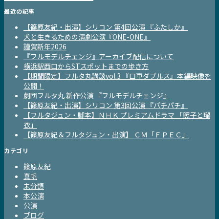
最近の記事
【篠原友紀・出演】シリコン 第4回公演 『ふたしか』
犬と生きるための演劇公演『ONE-ONE』
謹賀新年2026
『フルモデルチェンジ』アーカイブ配信について
横浜駅西口からSTスポットまでの歩き方
【期間限定】フルタ丸講談vol.3 『口車ダブルス』本編映像を
公開！
劇団フルタ丸 新作公演 『フルモデルチェンジ』
【篠原友紀・出演】シリコン 第3回公演 『パチパチ』
【フルタジュン・脚本】ＮＨＫ プレミアムドラマ 「照子と瑠
衣」
【篠原友紀＆フルタジュン・出演】 ＣＭ「ＦＰＥＣ」
カテゴリ
篠原友紀
真帆
未分類
本公演
公演
ブログ