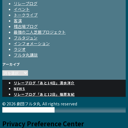
リレーブログ
イベント
トークライブ
客演
稽古場ブログ
最強の二人芝居プロジェクト
フルタジュン
インフォメーション
ラジオ
フルタ丸講談
アーカイブ
ア
ー
リレーブログ「あと14日」清水洋介
カ
NEWS
イ
リレーブログ「あと12日」篠原友紀
ブ
© 2026 劇団フルタ丸. All rights reserved
Privacy Preference Center