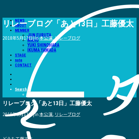
NEWS
リレーブログ「あと13日」工藤優太
ABOUT
MEMBER
JUN FURUTA
2018年5月17日
|
In
本公演
,
リレーブログ
MAHO
YUKI SHINOHARA
IKUMA YAMADA
STAGE
note
CONTACT
Search
リレーブログ「あと13日」工藤優太
2018年5月17日
|
In
本公演
,
リレーブログ
どうも工藤です。