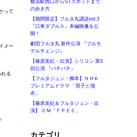
横浜駅西口からSTスポットまで
の歩き方
かって
【期間限定】フルタ丸講談vol.3
『口車ダブルス』本編映像を公
開！
劇団フルタ丸 新作公演 『フルモ
イメー
デルチェンジ』
【篠原友紀・出演】シリコン 第3
回公演 『パチパチ』
われる
【フルタジュン・脚本】ＮＨＫ
プレミアムドラマ 「照子と瑠
衣」
【篠原友紀＆フルタジュン・出
演】 ＣＭ「ＦＰＥＣ」
=
カテゴリ