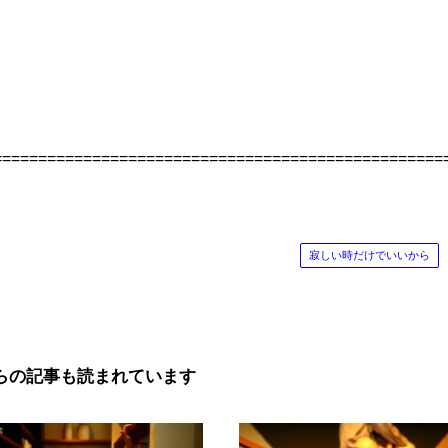
==================================================
寂しい時だけでいいから
らの記事も読まれています