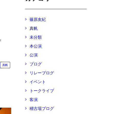
篠原友紀
真帆
未分類
=
本公演
公演
ブログ
真帆
リレーブログ
イベント
トークライブ
客演
稽古場ブログ