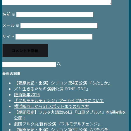
名前
※
メール
※
サイト
最近の記事
【篠原友紀・出演】シリコン 第4回公演 『ふたしか』
犬と生きるための演劇公演『ONE-ONE』
謹賀新年2026
『フルモデルチェンジ』アーカイブ配信について
横浜駅西口からSTスポットまでの歩き方
【期間限定】フルタ丸講談vol.3 『口車ダブルス』本編映像を
公開！
劇団フルタ丸 新作公演 『フルモデルチェンジ』
【篠原友紀・出演】シリコン 第3回公演 『パチパチ』