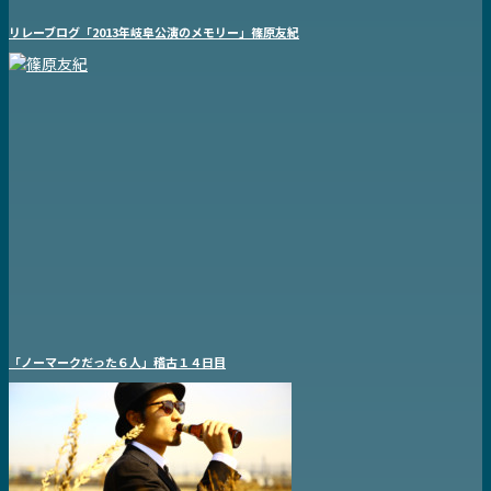
リレーブログ「2013年岐阜公演のメモリー」篠原友紀
「ノーマークだった６人」稽古１４日目