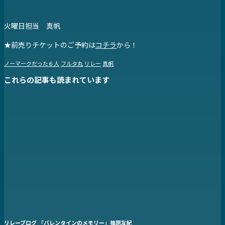
火曜日担当 真帆
★前売りチケットのご予約は
コチラ
から！
ノーマークだった６人
フルタ丸
リレー
真帆
これらの記事も読まれています
リレーブログ 「バレンタインのメモリー」篠原友紀