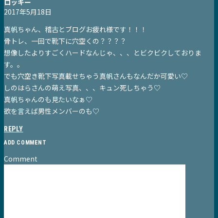
ロッキー
2017年5月18日
真帆ちゃん、稽古とブログお疲れ様です！！！
骨トレ、一回で靴下に穴空くの？？？？
想像したよりすごくハードなんじゃ、、、とビクビクしておりま
す。。
でも穴空き靴下写真載せちゃう真帆さんもなんだか可愛い♡
しのはらさんの萌え写真、、、キュン死しちゃう♡
真帆ちゃんのも見たいなぁ♡
欲を言えば男性メンバーのも♡
REPLY
ADD COMMENT
Comment