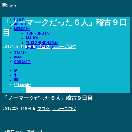
NEWS
「ノーマークだった６人」稽古９日
ABOUT
MEMBER
目
JUN FURUTA
MAHO
YUKI SHINOHARA
2017年5月16日
|
In
ブログ
,
リレーブログ
IKUMA YAMADA
STAGE
note
CONTACT
Search
「ノーマークだった６人」稽古９日目
2017年5月16日
|
In
ブログ
,
リレーブログ
火曜日です、真帆です。