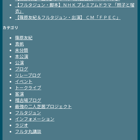
【フルタジュン・脚本】ＮＨＫ プレミアムドラマ 「照子と瑠
衣」
【篠原友紀＆フルタジュン・出演】 ＣＭ「ＦＰＥＣ」
カテゴリ
篠原友紀
真帆
未分類
本公演
公演
ブログ
リレーブログ
イベント
トークライブ
客演
稽古場ブログ
最強の二人芝居プロジェクト
フルタジュン
インフォメーション
ラジオ
フルタ丸講談