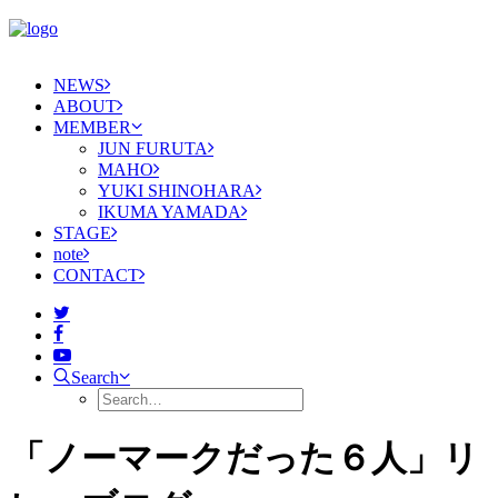
NEWS
ABOUT
MEMBER
JUN FURUTA
MAHO
YUKI SHINOHARA
IKUMA YAMADA
STAGE
note
CONTACT
Search
「ノーマークだった６人」リ