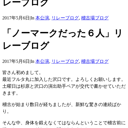
レーブログ
2017年5月6日
|
In
本公演
,
リレーブログ
,
稽古場ブログ
「ノーマークだった６人」リ
レーブログ
2017年5月6日
|
In
本公演
,
リレーブログ
,
稽古場ブログ
皆さん初めまして。
最近フルタ丸に加入した沢口です。よろしくお願いします。
土曜日は杉原と沢口の演出助手ペアが交代で書かせていただ
きます。
稽古が始まり数日が経ちましたが、新鮮な驚きの連続ばか
り。
そんな中、身体を鍛えなくてはならんということで稽古前に