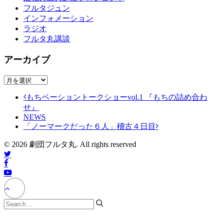
フルタジュン
インフォメーション
ラジオ
フルタ丸講談
アーカイブ
ア
ー
もちベーショントークショーvol.1 『もちの詰め合わ
カ
せ』
イ
NEWS
ブ
「ノーマークだった６人」稽古４日目
© 2026 劇団フルタ丸. All rights reserved