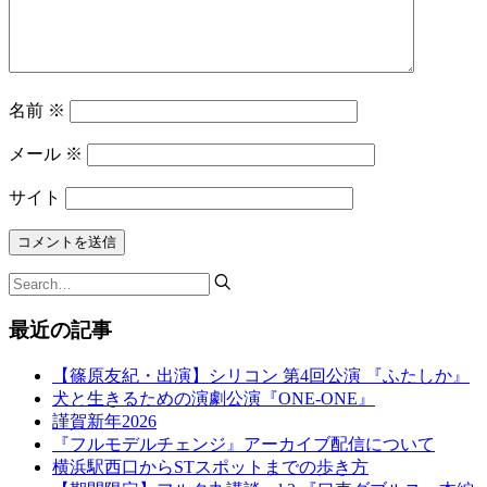
名前
※
メール
※
サイト
最近の記事
【篠原友紀・出演】シリコン 第4回公演 『ふたしか』
犬と生きるための演劇公演『ONE-ONE』
謹賀新年2026
『フルモデルチェンジ』アーカイブ配信について
横浜駅西口からSTスポットまでの歩き方