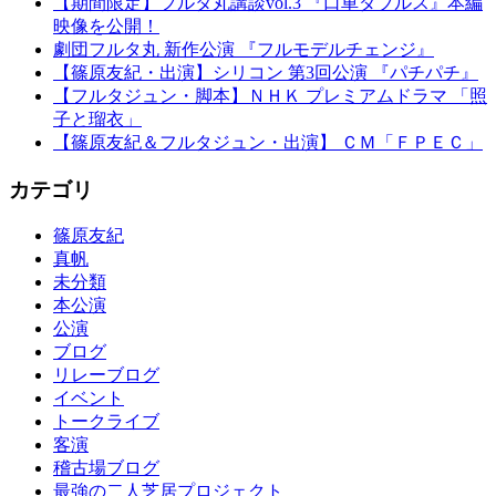
【期間限定】フルタ丸講談vol.3 『口車ダブルス』本編
映像を公開！
劇団フルタ丸 新作公演 『フルモデルチェンジ』
【篠原友紀・出演】シリコン 第3回公演 『パチパチ』
【フルタジュン・脚本】ＮＨＫ プレミアムドラマ 「照
子と瑠衣」
【篠原友紀＆フルタジュン・出演】 ＣＭ「ＦＰＥＣ」
カテゴリ
篠原友紀
真帆
未分類
本公演
公演
ブログ
リレーブログ
イベント
トークライブ
客演
稽古場ブログ
最強の二人芝居プロジェクト