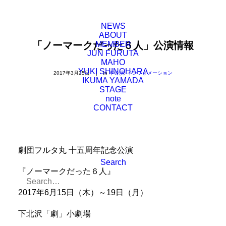
NEWS
ABOUT
「ノーマークだった６人」公演情報
MEMBER
JUN FURUTA
MAHO
YUKI SHINOHARA
2017年3月25日
|
In
本公演
,
インフォメーション
IKUMA YAMADA
STAGE
note
CONTACT
劇団フルタ丸 十五周年記念公演
Search
『ノーマークだった６人』
2017年6月15日（木）～19日（月）
下北沢「劇」小劇場