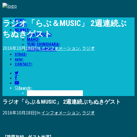
NEWS
ラジオ「らぶ＆MUSIC」 2週連続ぶ
ABOUT
MEMBER
ちぬきゲスト
JUN FURUTA
MAHO
YUKI SHINOHARA
2016年10月18日
|
In
インフォメーション
,
ラジオ
IKUMA YAMADA
STAGE
note
CONTACT
Search
ラジオ「らぶ＆MUSIC」 2週連続ぶちぬきゲスト
2016年10月18日
|
In
インフォメーション
,
ラジオ
【篠原友紀 ゲスト出演】