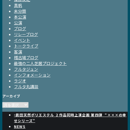
真帆
未分類
本公演
公演
ブログ
リレーブログ
イベント
トークライブ
客演
稽古場ブログ
最強の二人芝居プロジェクト
フルタジュン
インフォメーション
ラジオ
フルタ丸講談
アーカイブ
ア
ー
劇団天然ポリエステル ２作品同時上演企画 第四弾 “×××の幸
カ
せシリーズ”
イ
NEWS
ブ