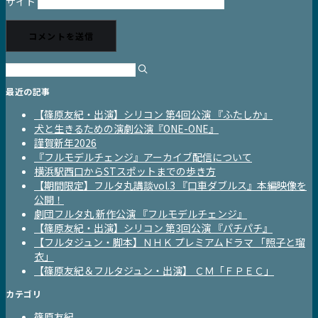
サイト
最近の記事
【篠原友紀・出演】シリコン 第4回公演 『ふたしか』
犬と生きるための演劇公演『ONE-ONE』
謹賀新年2026
『フルモデルチェンジ』アーカイブ配信について
横浜駅西口からSTスポットまでの歩き方
【期間限定】フルタ丸講談vol.3 『口車ダブルス』本編映像を
公開！
劇団フルタ丸 新作公演 『フルモデルチェンジ』
【篠原友紀・出演】シリコン 第3回公演 『パチパチ』
【フルタジュン・脚本】ＮＨＫ プレミアムドラマ 「照子と瑠
衣」
【篠原友紀＆フルタジュン・出演】 ＣＭ「ＦＰＥＣ」
カテゴリ
篠原友紀