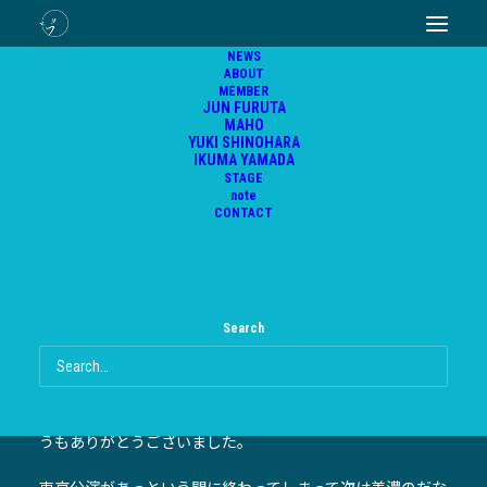
遠足前夜ありがとうございました！satoko
NEWS
ABOUT
MEMBER
JUN FURUTA
2016年6月20日
|
In
ブログ
,
リレーブログ
,
イベント
MAHO
YUKI SHINOHARA
IKUMA YAMADA
STAGE
note
CONTACT
日曜日になりました。
satokoです。
Search
遠足前夜にご参加くださいました皆様楽しんでいただけま
したでしょうか？
改めまして本公演ツアーにご参加くださいました皆様、ど
うもありがとうございました。