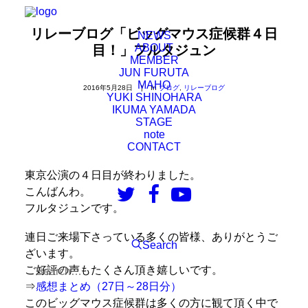
リレーブログ「ビッグマウス症候群４日
NEWS
ABOUT
目！」フルタジュン
MEMBER
JUN FURUTA
MAHO
2016年5月28日
|
In
ブログ
,
リレーブログ
YUKI SHINOHARA
IKUMA YAMADA
STAGE
note
CONTACT
東京公演の４日目が終わりました。
こんばんわ。
フルタジュンです。
連日ご来場下さっている多くの皆様、ありがとうご
Search
ざいます。
ご好評の声もたくさん頂き嬉しいです。
⇒
感想まとめ（27日～28日分）
このビッグマウス症候群は多くの方に観て頂く中で