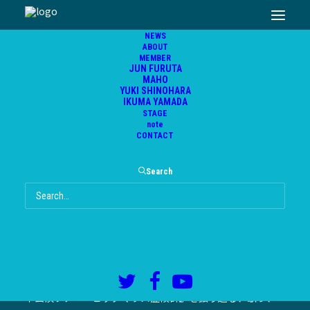
NEWS
ABOUT
MEMBER
劇団フルタ丸 トークライブ『遠足前夜』
JUN FURUTA
vol.2 開催決定！
MAHO
YUKI SHINOHARA
IKUMA YAMADA
STAGE
2016年5月16日
|
In
イベント
,
インフォメーション
note
CONTACT
Search
劇団フルタ丸によるトークライブ「遠足前夜」vol.2の開催
が決定致しました！
好評を博したvol.1に続き、今回も様々な出し物を用意しな
がら、まるで遠足前夜のようなドキドキを。
本公演ツアー『ビッグマウス症候群』を振り返る、歌う、