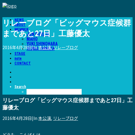
NEWS
リレーブログ「ビッグマウス症候群
ABOUT
MEMBER
まであと27日」工藤優太
JUN FURUTA
MAHO
YUKI SHINOHARA
2016年4月28日
|
In
本公演
,
リレーブログ
IKUMA YAMADA
STAGE
note
CONTACT
Search
リレーブログ「ビッグマウス症候群まであと27日」工
藤優太
2016年4月28日
|
In
本公演
,
リレーブログ
どうも、こんばんは。