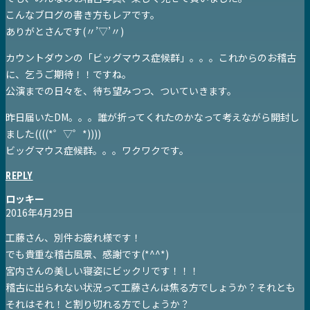
こんなブログの書き方もレアです。
ありがとさんです(〃’▽’〃)
カウントダウンの「ビッグマウス症候群」。。。これからのお稽古
に、乞うご期待！！ですね。
公演までの日々を、待ち望みつつ、ついていきます。
昨日届いたDM。。。誰が折ってくれたのかなって考えながら開封し
ました((((*゜▽゜*))))
ビッグマウス症候群。。。ワクワクです。
REPLY
ロッキー
2016年4月29日
工藤さん、別件お疲れ様です！
でも貴重な稽古風景、感謝です(*^^*)
宮内さんの美しい寝姿にビックリです！！！
稽古に出られない状況って工藤さんは焦る方でしょうか？それとも
それはそれ！と割り切れる方でしょうか？