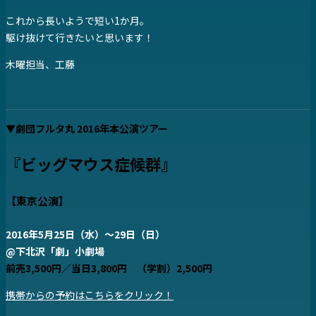
これから長いようで短い1か月。
駆け抜けて行きたいと思います！
木曜担当、工藤
▼劇団フルタ丸 2016年本公演ツアー
『ビッグマウス症候群』
【東京公演】
2016年5月25日（水）
～
29
日（日）
@
下北
沢「劇」
小劇場
前売3,500円／当日3,800円 （学割）2,500円
携帯からの予約はこちらをクリック！