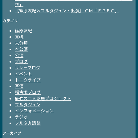
衣」
【篠原友紀＆フルタジュン・出演】 ＣＭ「ＦＰＥＣ」
カテゴリ
篠原友紀
真帆
未分類
本公演
公演
ブログ
リレーブログ
イベント
トークライブ
客演
稽古場ブログ
最強の二人芝居プロジェクト
フルタジュン
インフォメーション
ラジオ
フルタ丸講談
アーカイブ