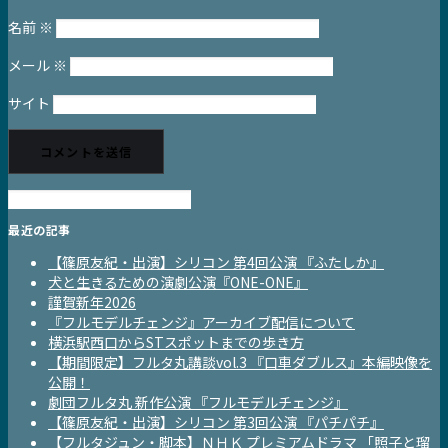
名前
※
メール
※
サイト
最近の記事
【篠原友紀・出演】シリコン 第4回公演 『ふたしか』
犬と生きるための演劇公演『ONE-ONE』
謹賀新年2026
『フルモデルチェンジ』アーカイブ配信について
横浜駅西口からSTスポットまでの歩き方
【期間限定】フルタ丸講談vol.3 『口車ダブルス』本編映像を
公開！
劇団フルタ丸 新作公演 『フルモデルチェンジ』
【篠原友紀・出演】シリコン 第3回公演 『パチパチ』
【フルタジュン・脚本】ＮＨＫ プレミアムドラマ 「照子と瑠