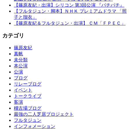
【篠原友紀・出演】シリコン 第3回公演 『パチパチ』
【フルタジュン・脚本】ＮＨＫ プレミアムドラマ 「照
子と瑠衣」
【篠原友紀＆フルタジュン・出演】 ＣＭ「ＦＰＥＣ」
カテゴリ
篠原友紀
真帆
未分類
本公演
公演
ブログ
リレーブログ
イベント
トークライブ
客演
稽古場ブログ
最強の二人芝居プロジェクト
フルタジュン
インフォメーション