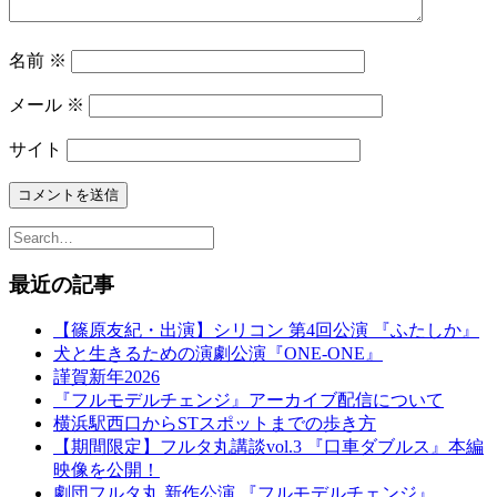
名前
※
メール
※
サイト
最近の記事
【篠原友紀・出演】シリコン 第4回公演 『ふたしか』
犬と生きるための演劇公演『ONE-ONE』
謹賀新年2026
『フルモデルチェンジ』アーカイブ配信について
横浜駅西口からSTスポットまでの歩き方
【期間限定】フルタ丸講談vol.3 『口車ダブルス』本編
映像を公開！
劇団フルタ丸 新作公演 『フルモデルチェンジ』