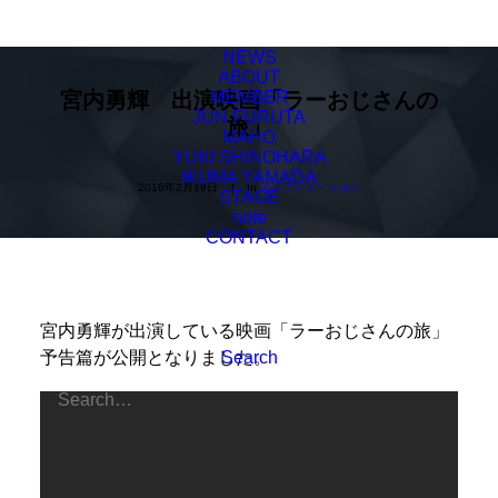
NEWS
ABOUT
宮内勇輝 出演映画「ラーおじさんの
MEMBER
JUN FURUTA
旅」
MAHO
YUKI SHINOHARA
IKUMA YAMADA
2016年2月19日
|
In
インフォメーション
STAGE
note
CONTACT
宮内勇輝が出演している映画「ラーおじさんの旅」
予告篇が公開となりました。
Search