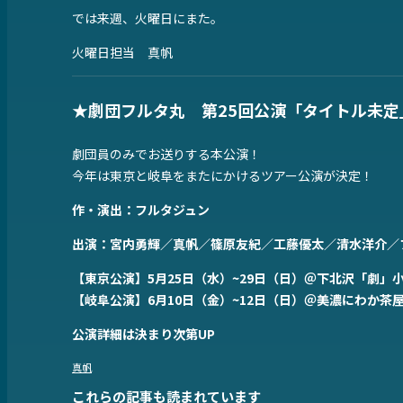
では来週、火曜日にまた。
火曜日担当 真帆
★劇団フルタ丸 第25回公演「タイトル未定
劇団員のみでお送りする本公演！
今年は東京と岐阜をまたにかけるツアー公演が決定！
作・演出：フルタジュン
出演：宮内勇輝／真帆／篠原友紀／工藤優太／清水洋介／
【東京公演】5月25日（水）~29日（日）＠下北沢「劇」
【岐阜公演】6月10日（金）~12日（日）＠美濃にわか茶
公演詳細は決まり次第UP
真帆
これらの記事も読まれています