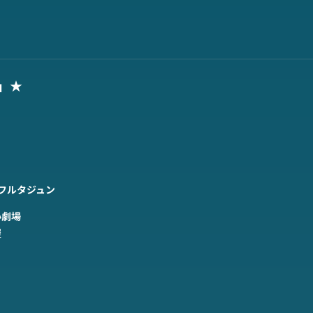
」★
フルタジュン
小劇場
屋