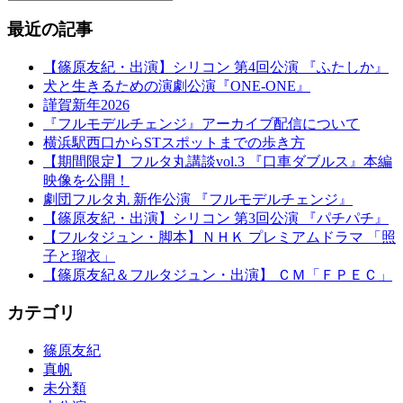
最近の記事
【篠原友紀・出演】シリコン 第4回公演 『ふたしか』
犬と生きるための演劇公演『ONE-ONE』
謹賀新年2026
『フルモデルチェンジ』アーカイブ配信について
横浜駅西口からSTスポットまでの歩き方
【期間限定】フルタ丸講談vol.3 『口車ダブルス』本編
映像を公開！
劇団フルタ丸 新作公演 『フルモデルチェンジ』
【篠原友紀・出演】シリコン 第3回公演 『パチパチ』
【フルタジュン・脚本】ＮＨＫ プレミアムドラマ 「照
子と瑠衣」
【篠原友紀＆フルタジュン・出演】 ＣＭ「ＦＰＥＣ」
カテゴリ
篠原友紀
真帆
未分類