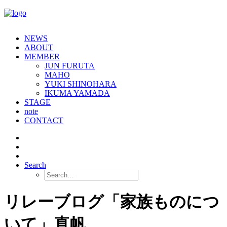
NEWS
ABOUT
MEMBER
JUN FURUTA
MAHO
YUKI SHINOHARA
IKUMA YAMADA
STAGE
note
CONTACT
Search
リレーブログ「家族ものにつ
いて」真帆