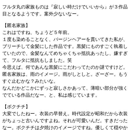
フルタ丸の家族ものは『寂しい時だけでいいから』が３作品
目となるようです。案外少ないなー。
【匿名家族】
これはですね、ちょうど５年前。
１度も染めることなく、バージンヘアーを貫いてきた私が、
ブリーチして金髪にした作品です。黒髪にものすごく執着し
ていたので、金髪なんてめちゃくちゃ抵抗あったし、嫌すぎ
て、フルタに抵抗もしました。笑
今思えば、何であんな黒髪にこだわってたのか謎ですけど。
匿名家族は、雨のイメージ。雨がしとしと。ざーざー。もう
すぐ止むかな？みたいな。
なんだかどこかにずっと寂しさかあって、薄暗い部分が強く
でている作品だなー、と、私は感じています。
【ボクチチ】
大変でしたねー。衣装の早替え。時代設定が昭和だから衣装
がちょっと古いんですよね。それが可愛いんだ。すきだった
なー。ボクチチは夕焼けのイメージですね。優しくて穏やか