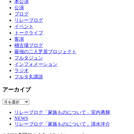
本公演
公演
ブログ
リレーブログ
イベント
トークライブ
客演
稽古場ブログ
最強の二人芝居プロジェクト
フルタジュン
インフォメーション
ラジオ
フルタ丸講談
アーカイブ
ア
ー
リレーブログ「家族ものについて」宮内勇輝
カ
NEWS
イ
リレーブログ「家族ものについて」清水洋介
ブ