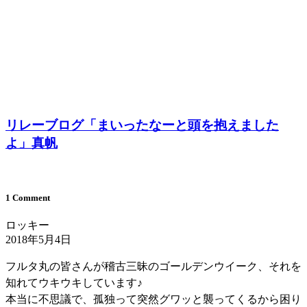
リレーブログ「まいったなーと頭を抱えました
よ」真帆
1 Comment
ロッキー
2018年5月4日
フルタ丸の皆さんが稽古三昧のゴールデンウイーク、それを
知れてウキウキしています♪
本当に不思議で、孤独って突然グワッと襲ってくるから困り