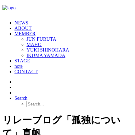
NEWS
ABOUT
MEMBER
JUN FURUTA
MAHO
YUKI SHINOHARA
IKUMA YAMADA
STAGE
note
CONTACT
Search
リレーブログ「孤独につい
て」真帆