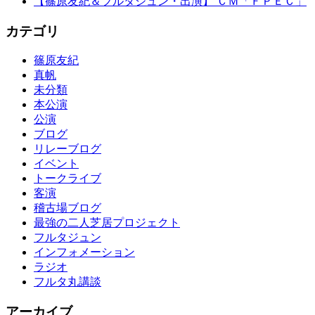
【篠原友紀＆フルタジュン・出演】 ＣＭ「ＦＰＥＣ」
カテゴリ
篠原友紀
真帆
未分類
本公演
公演
ブログ
リレーブログ
イベント
トークライブ
客演
稽古場ブログ
最強の二人芝居プロジェクト
フルタジュン
インフォメーション
ラジオ
フルタ丸講談
アーカイブ