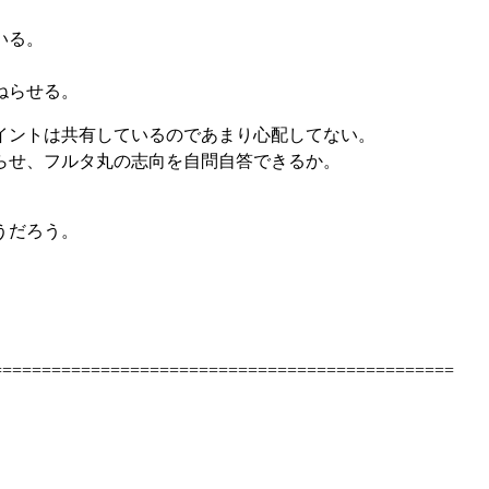
いる。
ねらせる。
イントは共有しているのであまり心配してない。
らせ、フルタ丸の志向を自問自答できるか。
うだろう。
===============================================