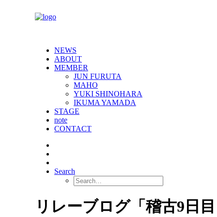
NEWS
ABOUT
MEMBER
JUN FURUTA
MAHO
YUKI SHINOHARA
IKUMA YAMADA
STAGE
note
CONTACT
Search
リレーブログ「稽古9日