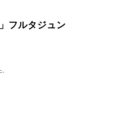
目」フルタジュン
た。
。