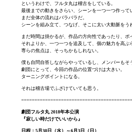
というわけで、フルタ丸は稽古をしている。
最後までの動きをさらい、シーンを一つ一つ作って
まだ全体の流れはバラバラだ。
シーンを組み立て、つなげ、そこに太い大動脈をう
まだ時間は掛かるが、作品の方向性であったり、ポ
それよりか、一つ一つを追及して、個の魅力を高ぶ
専らの焦点は、そっちかもしれない。
僕も自問自答しながらやっているし、メンバーもそ
劇団にとって、今回の作品の位置づけは大きい。
ターニングポイントになる。
それは稽古場でふざけていても思う。
=========================================
劇団フルタ丸 2018年本公演
『寂しい時だけでいいから』
日程：5月30日（水）～6月3日（日）