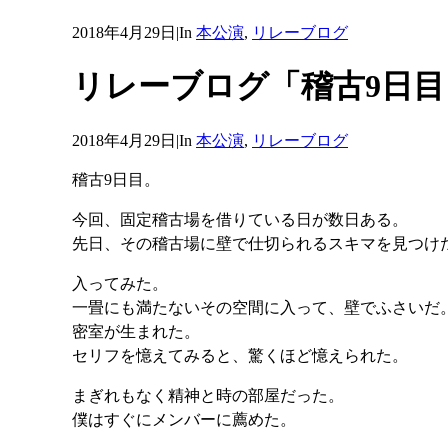
2018年4月29日
|
In
本公演
,
リレーブログ
リレーブログ「稽古9日
2018年4月29日
|
In
本公演
,
リレーブログ
稽古9日目。
今回、固定稽古場を借りている日が数日ある。
先日、その稽古場に壁で仕切られるスキマを見つけ
入ってみた。
一畳にも満たないその空間に入って、壁でふさいだ
密室が生まれた。
セリフを憶えてみると、驚くほど憶えられた。
まぎれもなく精神と時の部屋だった。
僕はすぐにメンバーに薦めた。