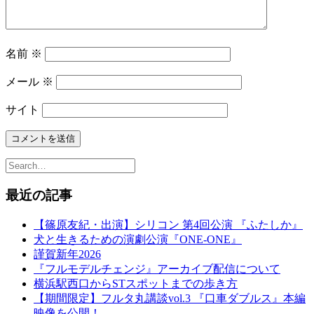
名前
※
メール
※
サイト
最近の記事
【篠原友紀・出演】シリコン 第4回公演 『ふたしか』
犬と生きるための演劇公演『ONE-ONE』
謹賀新年2026
『フルモデルチェンジ』アーカイブ配信について
横浜駅西口からSTスポットまでの歩き方
【期間限定】フルタ丸講談vol.3 『口車ダブルス』本編
映像を公開！