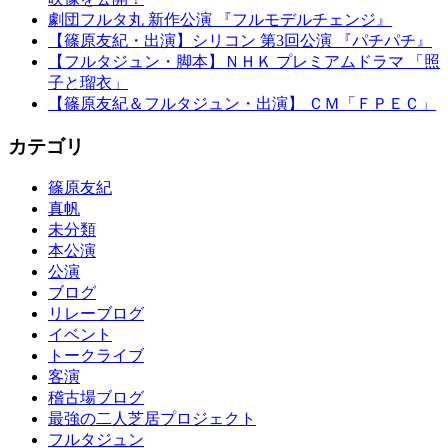
劇団フルタ丸 新作公演 『フルモデルチェンジ』
【篠原友紀・出演】シリコン 第3回公演 『パチパチ』
【フルタジュン・脚本】ＮＨＫ プレミアムドラマ 「照
子と瑠衣」
【篠原友紀＆フルタジュン・出演】 ＣＭ「ＦＰＥＣ」
カテゴリ
篠原友紀
真帆
未分類
本公演
公演
ブログ
リレーブログ
イベント
トークライブ
客演
稽古場ブログ
最強の二人芝居プロジェクト
フルタジュン