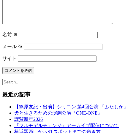
名前
※
メール
※
サイト
最近の記事
【篠原友紀・出演】シリコン 第4回公演 『ふたしか』
犬と生きるための演劇公演『ONE-ONE』
謹賀新年2026
『フルモデルチェンジ』アーカイブ配信について
横浜駅西口からSTスポットまでの歩き方