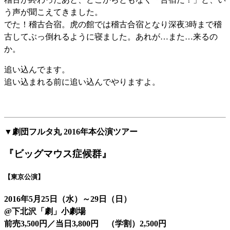
う声が聞こえてきました。
でた！稽古合宿。虎の館では稽古合宿となり深夜3時まで稽
古してぶっ倒れるように寝ました。あれが…また…来るの
か。
追い込んでます。
追い込まれる前に追い込んでやりますよ。
▼劇団フルタ丸 2016年本公演ツアー
『ビッグマウス症候群』
【東京公演】
2016年5月25日（水）
～
29
日（日）
@
下北
沢「劇」
小劇場
前売3,500円／当日3,800円 （学割）2,500円