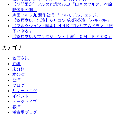
【期間限定】フルタ丸講談vol.3 『口車ダブルス』本編
映像を公開！
劇団フルタ丸 新作公演 『フルモデルチェンジ』
【篠原友紀・出演】シリコン 第3回公演 『パチパチ』
【フルタジュン・脚本】ＮＨＫ プレミアムドラマ 「照
子と瑠衣」
【篠原友紀＆フルタジュン・出演】 ＣＭ「ＦＰＥＣ」
カテゴリ
篠原友紀
真帆
未分類
本公演
公演
ブログ
リレーブログ
イベント
トークライブ
客演
稽古場ブログ