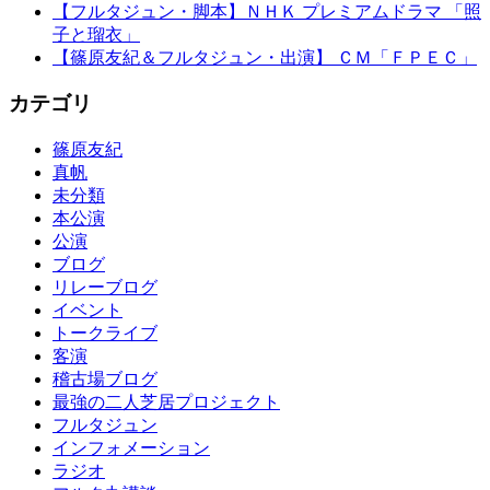
【フルタジュン・脚本】ＮＨＫ プレミアムドラマ 「照
子と瑠衣」
【篠原友紀＆フルタジュン・出演】 ＣＭ「ＦＰＥＣ」
カテゴリ
篠原友紀
真帆
未分類
本公演
公演
ブログ
リレーブログ
イベント
トークライブ
客演
稽古場ブログ
最強の二人芝居プロジェクト
フルタジュン
インフォメーション
ラジオ