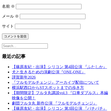
名前
※
メール
※
サイト
最近の記事
【篠原友紀・出演】シリコン 第4回公演 『ふたしか』
犬と生きるための演劇公演『ONE-ONE』
謹賀新年2026
『フルモデルチェンジ』アーカイブ配信について
横浜駅西口からSTスポットまでの歩き方
【期間限定】フルタ丸講談vol.3 『口車ダブルス』本編
映像を公開！
劇団フルタ丸 新作公演 『フルモデルチェンジ』
【篠原友紀・出演】シリコン 第3回公演 『パチパチ』