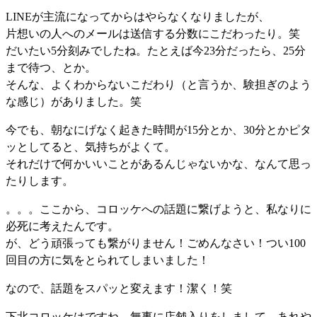
LINEが主流になってからはやらなくなりましたが、
片想いの人へのメールは送信する分数にこだわったり。笑
だいたい5分刻みでしたね。たとえば今23分だったら、25分
まで待つ、とか。
そんな、よくわからないこだわり（と言うか、験担ぎのよう
な感じ）がありました。笑
今でも、朝なにげなく起きた時間が15分とか、30分とかピタ
ッとしてると、気持ちがよくて。
それだけで何かいいことがあるんじゃないかな、なんて思っ
たりします。
。。。ここから、コロッケへの話題に繋げようと、私なりに
必死に考えたんです。
が、どう頑張っても繋がりません！ごめんなさい！つい100
回目の方に気をとられてしまいました！
なので、話題をスパッと変えます！潔く！笑
下北コロッケはですね、無事に店舗入りをしまして、あれや