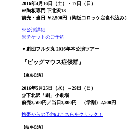
2016年4月16日（土）・17日（日）
＠陶板専門 下北沢18
前売・当日 ￥2,500円（陶板コロッケ定食代込み）
※公演詳細
※チケットのご予約
▼劇団フルタ丸 2016年本公演ツアー
『ビッグマウス症候群』
【東京公演】
2016年5月25日（水）
～
29
日（日）
@
下北
沢「劇」
小劇場
前売3,500円／当日3,800円 （学割）2,500円
携帯からの予約はこちらをクリック！
【岐阜公演】