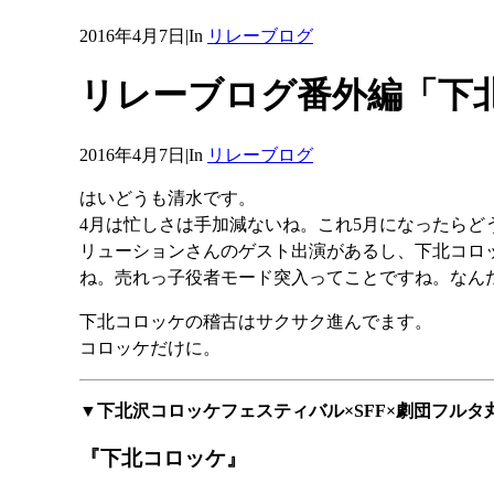
2016年4月7日
|
In
リレーブログ
リレーブログ番外編「下
2016年4月7日
|
In
リレーブログ
はいどうも清水です。
4月は忙しさは手加減ないね。これ5月になったら
リューションさんのゲスト出演があるし、下北コロ
ね。売れっ子役者モード突入ってことですね。なん
下北コロッケの稽古はサクサク進んでます。
コロッケだけに。
▼下北沢コロッケフェスティバル×SFF×劇団フルタ
『下北コロッケ』