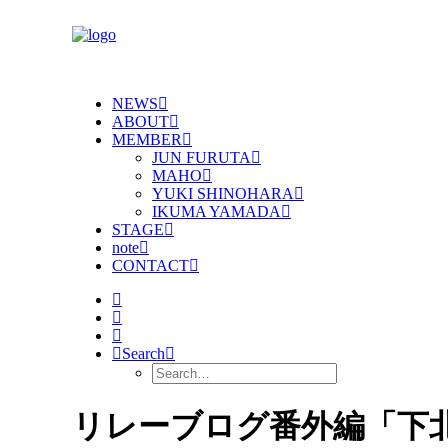
NEWS
ABOUT
MEMBER
JUN FURUTA
MAHO
YUKI SHINOHARA
IKUMA YAMADA
STAGE
note
CONTACT
Search
リレーブログ番外編「下