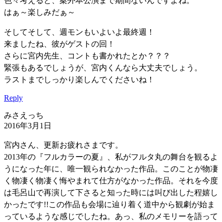
色々考えると、案外本公演まで期間ないんですよね。
はぁ～楽しみだぁ～
そしてそして、週モンもいよいよ最終週！
来ましたね、彼がゲストの回！
さらに宮内先生、コントも書かれたとか？？？
緊張もあるでしょうが、宮内くんなら大丈夫でしょう。
ラストまでしっかり楽しんでくださいね！
Reply
みさえっち
2016年3月1日
宮内さん、更新お疲れさまです。
2013年の『フルカラーの夏』、私がフルタ丸の舞台を観るよ
うになった年に、唯一観られなかった作品。このことが物凄
く物凄く物凄く悔やまれて仕方がなかった作品。それを今度
は毛呂山で再演して下さると知った時には叫び出した程嬉し
かったです!!この作品も会場に辿り着く道中から観劇が始ま
っているような感じでしたね。あっ、私のメモリーを語って