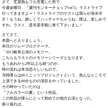
さて、芝居熱もフル充電した所で、
今週金曜日、『週刊モンキーチョップvol’3』ラストライブ
行ってきますよー！ラストライブのゲストは我らが清水洋
介！もうね、嬉しくてハッチャケちゃうね、僕は。楽しみで
すわ。ラスト、是非是非観に来て下さいまし！
さてさて、
本題へと入りましょう。
本日のリレーブログテーマ。
「2013岐阜公演のメモリー」
こちらもラストのメモリーシリーズとなります。
もうあれから2年以上も経つのか。
時の流れは本当恐ろしいもので。
当時僕らは60ミニッツプロジェクトという、色んなところで
上演できる60分ものの演目をやっていました。
その時やっていたのは、
『フルカラーの夏』という作品。
この作品が僕らにとって初めての地方公演となった。
振り返れば、