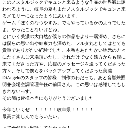
このノスタルジックでキュンと来るような作品の世界観に誘
われるように、岐阜の夏もまたノスタルジックでキュンと来
るメモリーになったように思います。
ゲーム「ぼくのなつやすみ」でもやっているかのようでした
よ。やったことないけどね。
とにかく美濃の大自然が僕らの作品をより一層深め、さらに
は僕らの思い出や結束力も深めた、フルタ丸としてはとても
貴重でありがたい経験でした。本番もあたたかい地元の方々
にたくさんご来場頂いたし、それだけでなく遠方からも観に
来てくださった方や、応援のメッセージを送ってくださった
方々、そして僕らをバックアップしてくださった美濃
DiAngeloのスタッフの皆様、制作のわだっち。あと音響兼照
明兼会場空調管理主任の前田さん。この思いは感謝してもし
きれないっす。
その節は皆様本当にありがとうございました！
今年もいくぜ！！！！！！岐阜県！！！！！
最高に楽しんでもらいたい。
って全然思い出話してなかった！