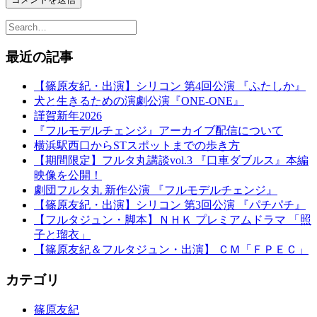
最近の記事
【篠原友紀・出演】シリコン 第4回公演 『ふたしか』
犬と生きるための演劇公演『ONE-ONE』
謹賀新年2026
『フルモデルチェンジ』アーカイブ配信について
横浜駅西口からSTスポットまでの歩き方
【期間限定】フルタ丸講談vol.3 『口車ダブルス』本編
映像を公開！
劇団フルタ丸 新作公演 『フルモデルチェンジ』
【篠原友紀・出演】シリコン 第3回公演 『パチパチ』
【フルタジュン・脚本】ＮＨＫ プレミアムドラマ 「照
子と瑠衣」
【篠原友紀＆フルタジュン・出演】 ＣＭ「ＦＰＥＣ」
カテゴリ
篠原友紀