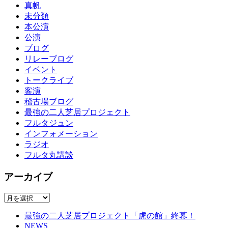
真帆
未分類
本公演
公演
ブログ
リレーブログ
イベント
トークライブ
客演
稽古場ブログ
最強の二人芝居プロジェクト
フルタジュン
インフォメーション
ラジオ
フルタ丸講談
アーカイブ
ア
ー
最強の二人芝居プロジェクト「虎の館」終幕！
カ
NEWS