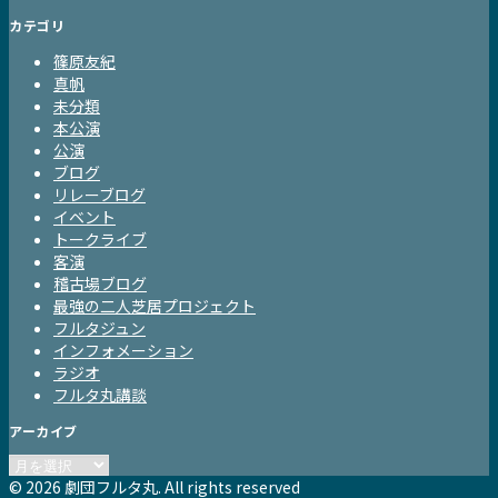
カテゴリ
篠原友紀
真帆
未分類
本公演
公演
ブログ
リレーブログ
イベント
トークライブ
客演
稽古場ブログ
最強の二人芝居プロジェクト
フルタジュン
インフォメーション
ラジオ
フルタ丸講談
アーカイブ
ア
ー
© 2026 劇団フルタ丸. All rights reserved