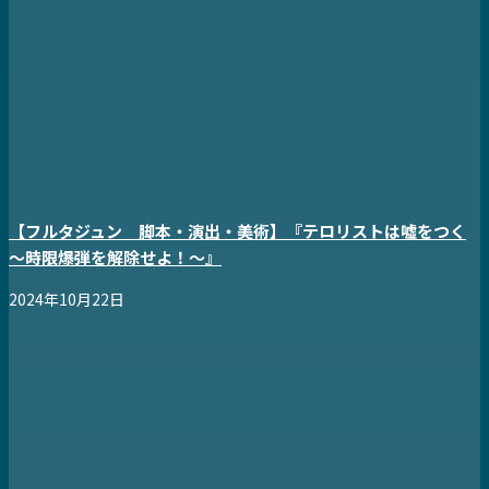
【フルタジュン 脚本・演出・美術】『テロリストは嘘をつく
～時限爆弾を解除せよ！～』
2024年10月22日