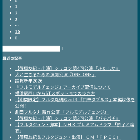
1
2
3
…
10
最近の記事
【篠原友紀・出演】シリコン 第4回公演 『ふたしか』
犬と生きるための演劇公演『ONE-ONE』
謹賀新年2026
『フルモデルチェンジ』アーカイブ配信について
横浜駅西口からSTスポットまでの歩き方
【期間限定】フルタ丸講談vol.3 『口車ダブルス』本編映像を
公開！
劇団フルタ丸 新作公演 『フルモデルチェンジ』
【篠原友紀・出演】シリコン 第3回公演 『パチパチ』
【フルタジュン・脚本】ＮＨＫ プレミアムドラマ 「照子と瑠
衣」
【篠原友紀＆フルタジュン・出演】 ＣＭ「ＦＰＥＣ」