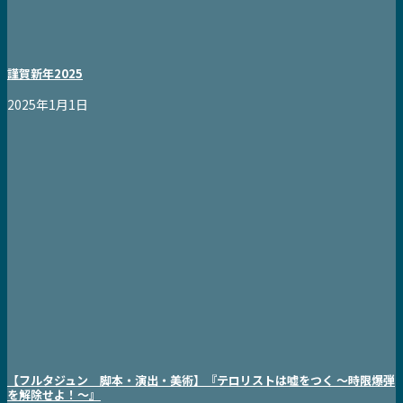
謹賀新年2025
2025年1月1日
【フルタジュン 脚本・演出・美術】『テロリストは嘘をつく ～時限爆弾
を解除せよ！～』