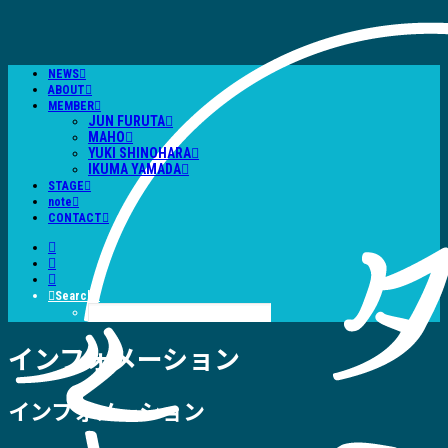
NEWS
ABOUT
MEMBER
JUN FURUTA
MAHO
YUKI SHINOHARA
IKUMA YAMADA
STAGE
note
CONTACT
Search
インフォメーション
インフォメーション