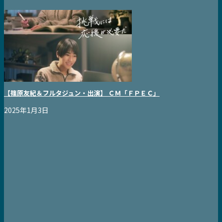
【篠原友紀＆フルタジュン・出演】 ＣＭ「ＦＰＥＣ」
2025年1月3日