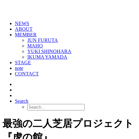
NEWS
ABOUT
MEMBER
JUN FURUTA
MAHO
YUKI SHINOHARA
IKUMA YAMADA
STAGE
note
CONTACT
Search
最強の二人芝居プロジェクト
『虎の館』