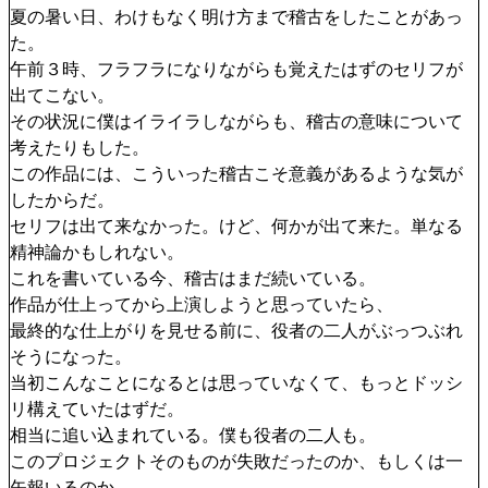
夏の暑い日、わけもなく明け方まで稽古をしたことがあっ
た。
午前３時、フラフラになりながらも覚えたはずのセリフが
出てこない。
その状況に僕はイライラしながらも、稽古の意味について
考えたりもした。
この作品には、こういった稽古こそ意義があるような気が
したからだ。
セリフは出て来なかった。けど、何かが出て来た。単なる
精神論かもしれない。
これを書いている今、稽古はまだ続いている。
作品が仕上ってから上演しようと思っていたら、
最終的な仕上がりを見せる前に、役者の二人がぶっつぶれ
そうになった。
当初こんなことになるとは思っていなくて、もっとドッシ
リ構えていたはずだ。
相当に追い込まれている。僕も役者の二人も。
このプロジェクトそのものが失敗だったのか、もしくは一
矢報いるのか。