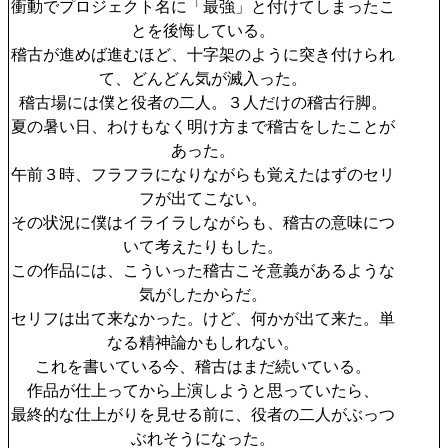
衝動でプロジェクト名に「最強」と付けてしまったこ
とを後悔している。
稽古が進めば進むほど、十字架のように突き付けられ
て、どんどん気が滅入った。
稽古場には僕と役者の二人。３人だけの稽古行脚。
夏の暑い日、わけもなく明け方まで稽古をしたことが
あった。
午前３時、フラフラになりながらも覚えたはずのセリ
フが出てこない。
その状況に僕はイライラしながらも、稽古の意味につ
いて考えたりもした。
この作品には、こういった稽古こそ意義があるような
気がしたからだ。
セリフは出て来なかった。けど、何かが出て来た。単
なる精神論かもしれない。
これを書いている今、稽古はまだ続いている。
作品が仕上ってから上演しようと思っていたら、
最終的な仕上がりを見せる前に、役者の二人がぶっつ
ぶれそうになった。